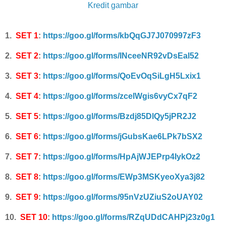
Kredit gambar
1.
SET 1
:
https://goo.gl/forms/kbQqGJ7J070997zF3
2.
SET 2
:
https://goo.gl/forms/INceeNR92vDsEal52
3.
SET 3
:
https://goo.gl/forms/QoEvOqSiLgH5Lxix1
4.
SET 4
:
https://goo.gl/forms/zcelWgis6vyCx7qF2
5.
SET 5
:
https://goo.gl/forms/Bzdj85DlQy5jPR2J2
6.
SET 6
:
https://goo.gl/forms/jGubsKae6LPk7bSX2
7.
SET 7
:
https://goo.gl/forms/HpAjWJEPrp4IykOz2
8.
SET 8
:
https://goo.gl/forms/EWp3MSKyeoXya3j82
9.
SET 9
:
https://goo.gl/forms/95nVzUZiuS2oUAY02
10.
SET 10
:
https://goo.gl/forms/RZqUDdCAHPj23z0g1